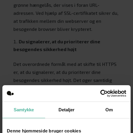
grønne hængelås, der vises i foran URL-
adressen. Ved hjælp af SSL-certifikatet sikrer du,
at trafikken mellem din webserver og en
besøgende browser bliver krypteret.
Du signalerer, at du prioriterer dine
besøgendes sikkerhed højt
Det overordnede formål med at skifte til HTTPS
er, at du signalerer, at du prioriterer dine
besøgendes sikkerhed højt. Det øger samtidig
konverteringsraten, da de besøgende føler sig
100% sikre, når de udfører en handling på dit
website.
Samtykke
Detaljer
Om
HTTPS er ikke kun relevant for webshops.
Uanset, hvilket indhold der er på dit website, bør
Denne hjemmeside bruger cookies
det kunne tilgås via en sikker forbindelse, da