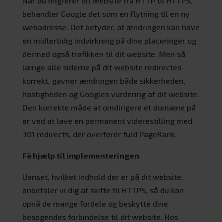
Når du migrerer dit website fra HTTP til HTTPS,
behandler Google det som en flytning til en ny
webadresse. Det betyder, at ændringen kan have
en midlertidig indvirkning på dine placeringer og
dermed også trafikken til dit website. Men så
længe alle siderne på dit website redirectes
korrekt, gavner ændringen både sikkerheden,
hastigheden og Googles vurdering af dit website.
Den korrekte måde at omdirigere et domæne på
er ved at lave en permanent viderestilling med
301 redirects, der overfører fuld PageRank.
Få hjælp til implementeringen
Uanset, hvilket indhold der er på dit website,
anbefaler vi dig at skifte til HTTPS, så du kan
opnå de mange fordele og beskytte dine
besøgendes forbindelse til dit website. Hos