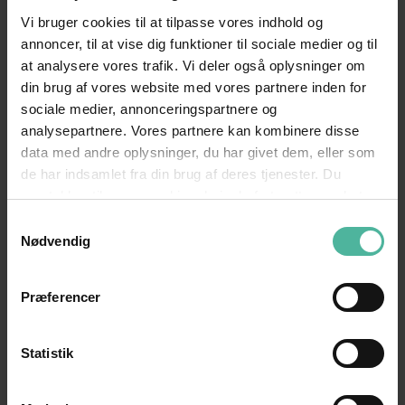
Vi bruger cookies til at tilpasse vores indhold og
brugere forventer at være beskyttede og
annoncer, til at vise dig funktioner til sociale medier og til
private, hver gang de besøger et website.
at analysere vores trafik. Vi deler også oplysninger om
HTTPS giver beskyttelse på tre afgørende
din brug af vores website med vores partnere inden for
sociale medier, annonceringspartnere og
niveauer:
analysepartnere. Vores partnere kan kombinere disse
Kryptering
– alle udvekslede data er
data med andre oplysninger, du har givet dem, eller som
beskyttet mod aflytning
de har indsamlet fra din brug af deres tjenester. Du
samtykker til vores cookies, hvis du fortsætter med at
Dataintegritet
– data kan hverken ændres
anvende vores hjemmeside.
eller ødelægges
Samtykkevalg
Nødvendig
Godkendelse
– brugernes tillid øges
Et langsomt website kan koste kunder
Præferencer
HTTPS har også indflydelse på websitets
Statistik
hastighed, som har betydning for dine
placeringer på Google. Google har konstant