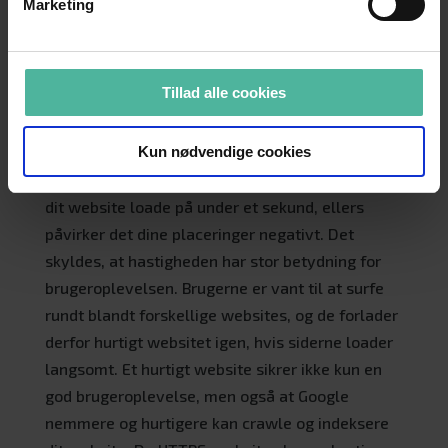
fokus på at forbedre deres brugeres oplevelse,
Marketing
og med den nye mobile first-implementering er
det blandt andet load-hastighed, der er i fokus.
Derfor er det nu endnu vigtigere end tidligere, at
Tillad alle cookies
dit website lever op til de nye standarder for
2017.
Kun nødvendige cookies
Et langsomt website kan koste kunder. I dag bør
dit website loade på under et sekund, ellers
påvirker det dine placeringer negativt. Det
skyldes, at hastigheden har stor betydning for
brugeroplevelsen. Brugerne er vant til at surfe
rundt blandt forskellige websites, og de forlader
derfor hurtigt websitet igen, hvis siderne loader
langsomt. Et hurtigt website sikrer ikke kun en
god brugeroplevelse, men også at Google
nemmere og hurtigere kan crawle og indeksere