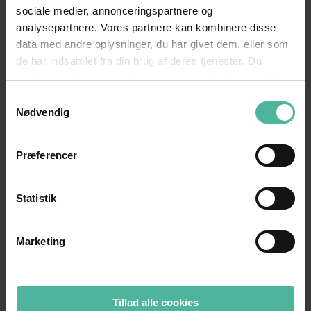
på Ads(link til ads) bliver din virksomhed
sociale medier, annonceringspartnere og
analysepartnere. Vores partnere kan kombinere disse
mere synligt i dit lokalområde.
data med andre oplysninger, du har givet dem, eller som
de har indsamlet fra din brug af deres tjenester. Du
samtykker til vores cookies, hvis du fortsætter med at
Adhost
|
FLEX
anvende vores hjemmeside.
Samtykkevalg
Nødvendig
Adhost lancerer markedets bedste og mest
fleksible bureauaftale.
Præferencer
Læs mere
Statistik
Marketing
Tillad alle cookies