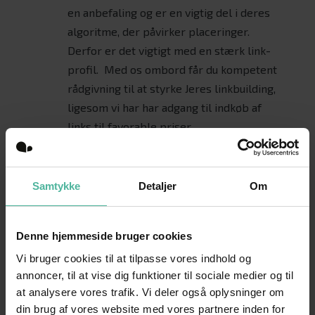
en anbefaling og er en vigtig del i deres
algoritme, der påvirker placeringer.
Derfor er det vigtigt med en stærk link-
profil. Med os ombord får du kompetent
rådgivning til at styrke Jeres linkbuilding,
ligesom vi har har adgang til indkøb af
links til favorable priser.
Lokal SEO

Samtykke
Detaljer
Om
Bliv fundet af de lokale ved at have styr på
lokal SEO – for eksempel kan du blive
mere synlig ved hjælp af Google My
Denne hjemmeside bruger cookies
Business. Vi hjælper med at optimere
Vi bruger cookies til at tilpasse vores indhold og
Google My Business-profilen og finder
annoncer, til at vise dig funktioner til sociale medier og til
lokale søgeord – og i sammenspil med
at analysere vores trafik. Vi deler også oplysninger om
sociale medier og geografisk målretning
din brug af vores website med vores partnere inden for