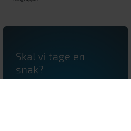
Skal vi tage en
snak?
Udfyld formularen herunder og bliv
kontaktet allerede i dag.
Navn
Email