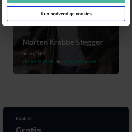
Kun nødvendige cookies
Morten Krabbe Stegger
Head of SEO
+45 40 78 23 98
eller
mks@adhost.dk
Book et
Gratis