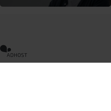
Fremsynede digitale
strategier
Marselisborg Havnevej 28, 1. sal,
8000 Aarhus C
CVR: 33782802
+45 72 31 21 31