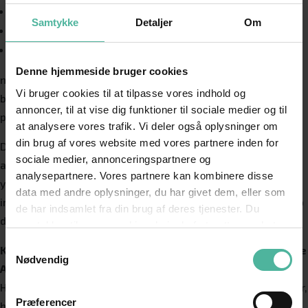
Design
Samtykke
Detaljer
Om
Forstår bureauet din forretning
Få mere værdi med AI
Det er vigtigt, at du hurtigt fornemmer, at bureauet er
Om os
interesseret i din forretning. Hvis bureauet ikke har en
Denne hjemmeside bruger cookies
naturlig interesse for, hvilke parametre der er vigtige for
Vi bruger cookies til at tilpasse vores indhold og
både dig og dine kunder, bliver det svært at sælge dine
annoncer, til at vise dig funktioner til sociale medier og til
produkter eller ydelser online.
at analysere vores trafik. Vi deler også oplysninger om
din brug af vores website med vores partnere inden for
Det er en stor fordel, hvis bureauet meddeler, at de har
sociale medier, annonceringspartnere og
arbejdet med andre kunder, som sælger produkter eller
analysepartnere. Vores partnere kan kombinere disse
ydelser, der ligner dine. På den måde er bureauet allerede
data med andre oplysninger, du har givet dem, eller som
inde i, hvilke søgeord og annoncetekster, der virker for netop
de har indsamlet fra din brug af deres tjenester. Du
din målgruppe.
samtykker til vores cookies, hvis du fortsætter med at
anvende vores hjemmeside.
Samtykkevalg
Kan bureauet sammenkoble Google Analytics med Google
Nødvendig
AdWords
Hvis du er i kontakt med et bureau, som ikke ved eller forstår,
Præferencer
hvorfor det er vigtigt at sammenkoble indsatser i Google