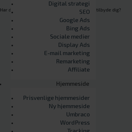
Digital strategi
Har du styr på, hvad dit AdWords bureau bør tilbyde dig?
SEO
Google Ads
Bing Ads
Sociale medier
Display Ads
E-mail marketing
Remarketing
Affiliate
Hjemmeside
Prisvenlige hjemmesider
Ny hjemmeside
Umbraco
WordPress
Tracking