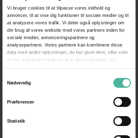
de to systemer til at forløbe problemfrit. En
Vi bruger cookies til at tilpasse vores indhold og
løsning kan være at benytte et
annoncer, til at vise dig funktioner til sociale medier og til
dataintegrationssystem.
at analysere vores trafik. Vi deler også oplysninger om
din brug af vores website med vores partnere inden for
sociale medier, annonceringspartnere og
analysepartnere. Vores partnere kan kombinere disse
Hvordan ser GTIN ud?
data med andre oplysninger, du har givet dem, eller som
GTIN kan have forskellige formater, og de
de har indsamlet fra din brug af deres tjenester. Du
samtykker til vores cookies, hvis du fortsætter med at
understøttede værdier, du skal kigge efter, er de
anvende vores hjemmeside.
følgende:
Samtykkevalg
Nødvendig
EAN
: European Article Number – bruges
primært uden for Nordamerika, og er et
Præferencer
13-cifret nummer (kan til tider være
enten 8- eller 14-cifret)
Statistik
JAN
: Japanese Article Number – bruges
i Japan, og er et 8- eller 13-cifret
nummer