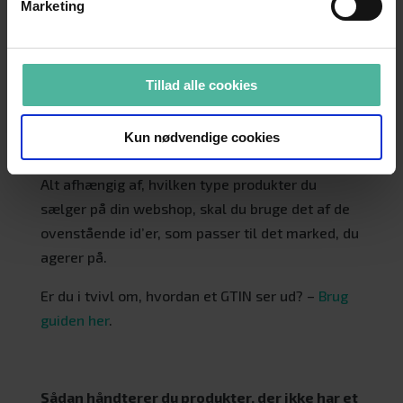
Marketing
UPC
: Universal Product Code – bruges i
Nordamerika, og er et 12-cifret nummer
ISBN
: International Standard Book
Tillad alle cookies
Number – bruges til bøger, og er et 10-
eller 13-cifret nummer – hvis begge tal
Kun nødvendige cookies
fremgår skal kun det 13-cifrede bruges
Alt afhængig af, hvilken type produkter du
sælger på din webshop, skal du bruge det af de
ovenstående id’er, som passer til det marked, du
agerer på.
Er du i tvivl om, hvordan et GTIN ser ud? –
Brug
guiden her
.
Sådan håndterer du produkter, der ikke har et