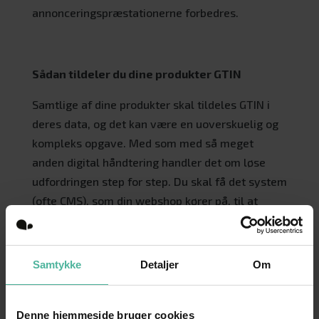
annonceringspræstationerne forbedres.
Sådan tildeler du dine produkter GTIN
Samtlige af dine produkter skal tildeles GTIN i
deres data, og det kan være en uoverskuelig og
kompleks opgave. Med som med så meget
anden digital håndtering handler det om løse
udfordringen step for step. Du skal få det system
(ofte CMS), som din webshop kører på, til at
snakke sammen med det system, som
administrerer dine varer. Derefter kan du trække
de ønskede numre direkte.
Samtykke
Detaljer
Om
Der findes forskellige løsninger for, hvordan du
får kommunikationen og integrationen mellem
Denne hjemmeside bruger cookies