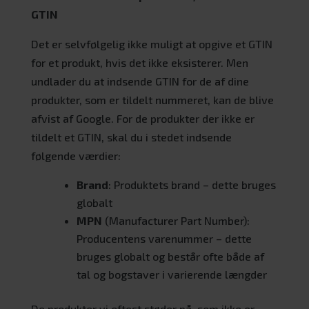
GTIN
Det er selvfølgelig ikke muligt at opgive et GTIN
for et produkt, hvis det ikke eksisterer. Men
undlader du at indsende GTIN for de af dine
produkter, som er tildelt nummeret, kan de blive
afvist af Google. For de produkter der ikke er
tildelt et GTIN, skal du i stedet indsende
følgende værdier:
Brand
: Produktets brand – dette bruges
globalt
MPN
(Manufacturer Part Number):
Producentens varenummer – dette
bruges globalt og består ofte både af
tal og bogstaver i varierende længder
De produkter vi oftest støder på, som ikke er