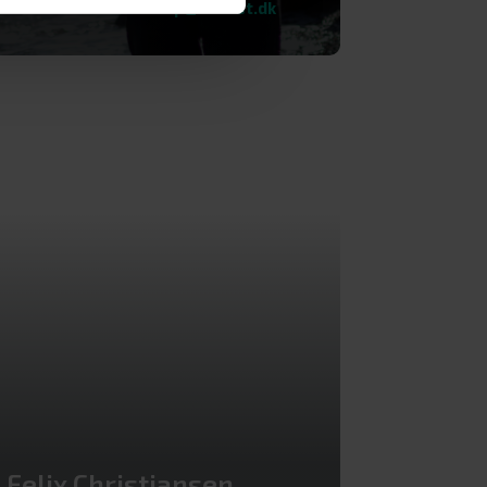
+45 30 14 22 70
eller
cp@adhost.dk
Felix Christiansen