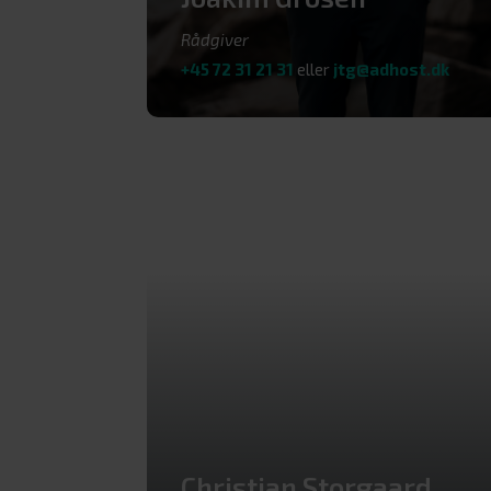
Rådgiver
+45 72 31 21 31
eller
jtg@adhost.dk
Christian Storgaard