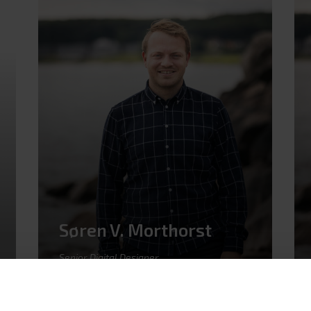
Søren V. Morthorst
Senior Digital Designer
+45 22 56 58 57
eller
svm@adhost.dk