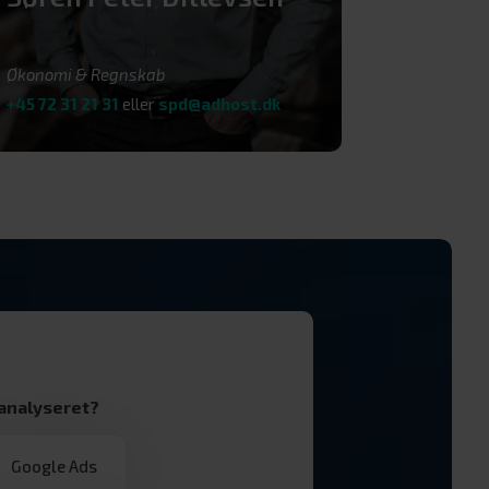
Økonomi & Regnskab
+45 72 31 21 31
eller
spd@adhost.dk
 analyseret?
Google Ads