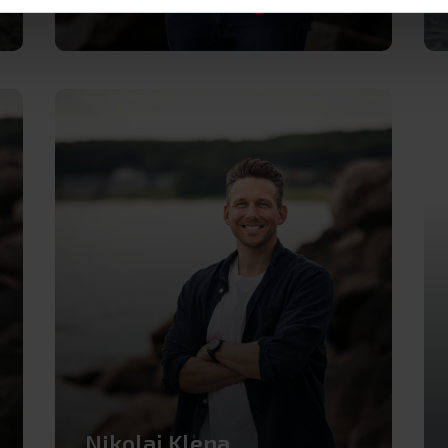
+45 40 78 23 98
eller
nh@adhost.dk
Nikolaj Klena