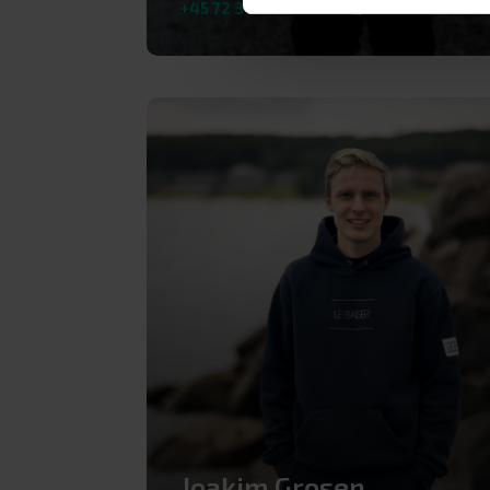
+45 72 31 21 31
eller
kk@adhost.dk
Joakim Grosen