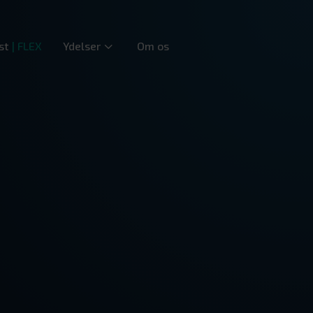
st
| FLEX
Ydelser
Om os