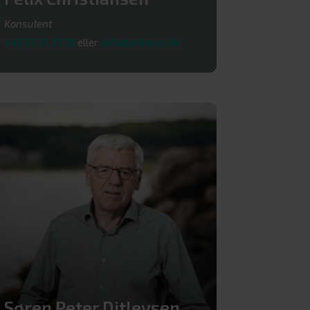
Konsulent
+45 72 31 21 31
eller
info@adhost.dk
Søren Peter Ditlevsen