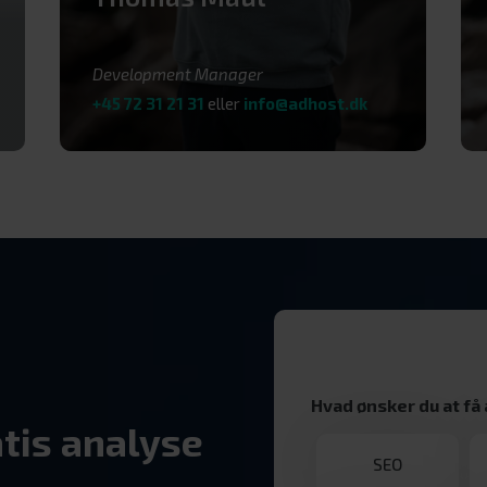
Development Manager
+45 72 31 21 31
eller
info@adhost.dk
Hvad ønsker du at få
atis analyse
SEO