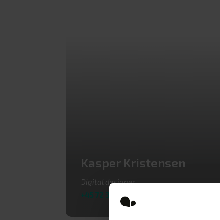
Kasper Kristensen
Digital designer
+45 72 31 21 31
eller
kk@adhost.dk