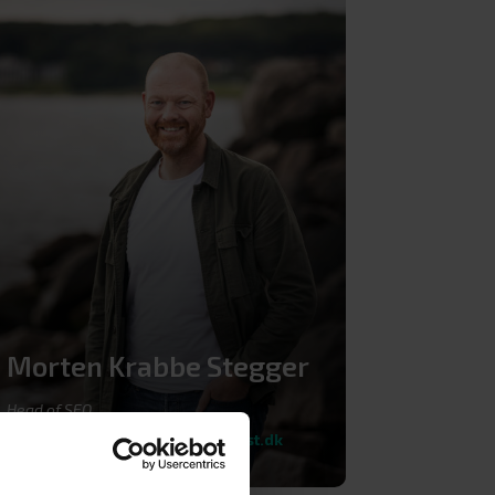
Morten Krabbe Stegger
Head of SEO
+45 40 78 23 98
eller
mks@adhost.dk