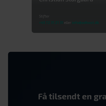
Stifter
+45 72 31 21 31
eller
info@adhost.dk
Få tilsendt en gr