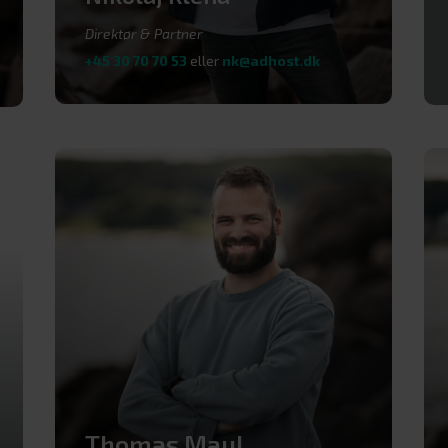
Direktør & Partner
+45 30 70 70 53
eller
nk@adhost.dk
Thomas Maul