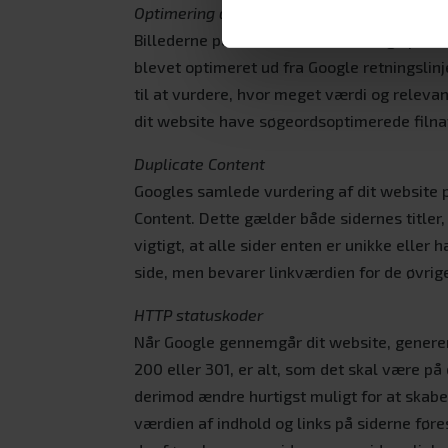
Optimering af billeder
Billederne på dit website kan bidrage posit
blevet optimeret ud fra Google retningslinj
til at vurdere, hvor meget værdi og relevan
dit website have søgeordsoptimerede filna
Duplicate Content
Googles samlede vurdering af dit website p
Content. Dette gælder både sidernes titler,
vigtigt, at alle sider enten er unikke eller h
side, men bevarer linkværdien for de øvrige
HTTP statuskoder
Når Google gennemgår dit website, generer
200 eller 301, er alt, som det skal være p
derimod ændre hurtigst muligt for at skabe 
værdien af indhold og links på siderne føres