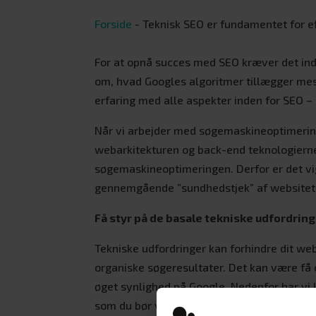
Forside
-
Teknisk SEO er fundamentet for e
For at opnå succes med SEO kræver det ind
om, hvad Googles algoritmer tillægger mes
erfaring med alle aspekter inden for SEO –
Når vi arbejder med søgemaskineoptimerin
webarkitekturen og back-end teknologierne
søgemaskineoptimeringen. Derfor er det vig
gennemgående ”sundhedstjek” af websitet
Få styr på de basale tekniske udfordrin
Tekniske udfordringer kan forhindre dit web
organiske søgeresultater. Det kan være få o
øget synlighed på Google. Nedenfor har vi l
som du bør være særligt opmærksom på i fo