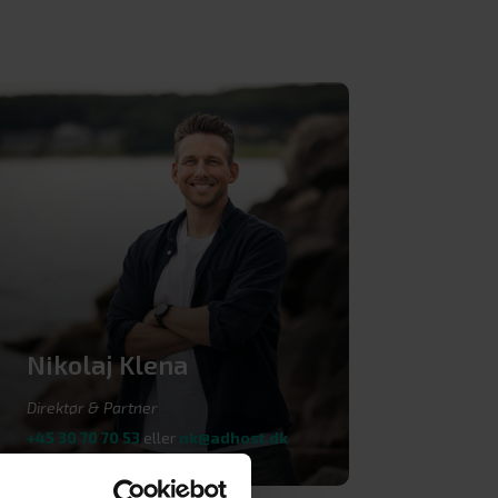
Nikolaj Klena
Direktør & Partner
+45 30 70 70 53
eller
nk@adhost.dk