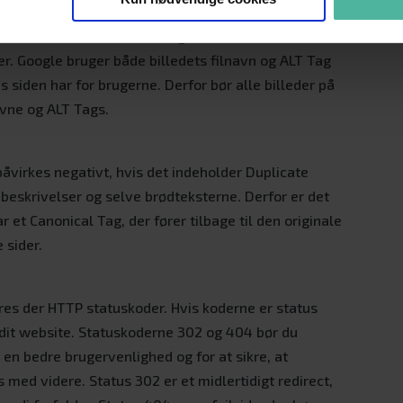
ivt til den samlede vurdering af websitet, hvis de er
er. Google bruger både billedets filnavn og ALT Tag
s siden har for brugerne. Derfor bør alle billeder på
vne og ALT Tags.
åvirkes negativt, hvis det indeholder Duplicate
 beskrivelser og selve brødteksterne. Derfor er det
ar et Canonical Tag, der fører tilbage til den originale
 sider.
es der HTTP statuskoder. Hvis koderne er status
å dit website. Statuskoderne 302 og 404 bør du
en bedre brugervenlighed og for at sikre, at
 med videre. Status 302 er et midlertidigt redirect,