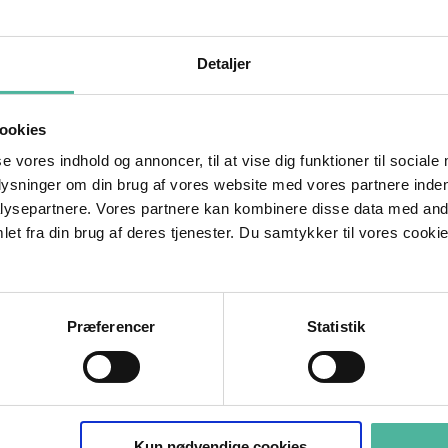
et aspekt inden for SEO, men det har rent faktisk en
Detaljer
site. Derfor bør du tjekke om dit websites URL-
ookies
se vores indhold og annoncer, til at vise dig funktioner til sociale
d og
plysninger om din brug af vores website med vores partnere inden
ysepartnere. Vores partnere kan kombinere disse data med andr
et fra din brug af deres tjenester. Du samtykker til vores cookie
æcise
Præferencer
Statistik
ukt
t.
 forskellige URL-adresser med det samme indhold.
Kun nødvendige cookies