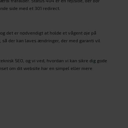
ærdi frafalder. Status 404 er en fejlside, der bør
rende side med et 301 redirect.
 og det er nødvendigt at holde et vågent øje på
, så der kan laves ændringer, der med garanti vil
eknisk SEO, og vi ved, hvordan vi kan sikre dig gode
nset om dit website har en simpel eller mere