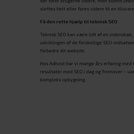
der fører brugerne videre, men sidens linkv
slettes helt eller føres videre til en tilsva
Få den rette hjælp til teknisk SEO
Teknisk SEO kan være lidt af en videnskab,
udviklingen af de forskellige SEO-indsatser
forbedre dit website.
Hos Adhost har vi mange års erfaring med t
resultater med SEO i dag og fremover – ua
kompleks opbygning.