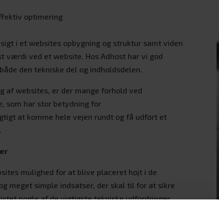
ffektiv optimering
sigt i et websites opbygning og struktur samt viden
t værdi ved et website. Hos Adhost har vi god
 både den tekniske del og indholdsdelen.
g af websites, er der mange forhold ved
, som har stor betydning for
tigt at komme hele vejen rundt og få udført et
.
ger
sites mulighed for at blive placeret højt i de
g meget simple indsatser, der skal til for at sikre
istet nogle af de vigtigste tekniske udfordringer,
rhold til tekniske SEO.