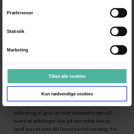
vil gerne bestille varen online i butikken, hvis
den ikke er på lager.
Præferencer
Opret kunderegistrering eksempelvis gennem
en medlemsklub. Det giver dig en masse
Statistik
værdifuld data, der er afgørende for en
velfungerende forretning.
Gør op med silotænkningen på tværs af
Marketing
afdelingerne.
Inddrag dine medarbejdere – de er det
vigtigste aktiv i arbejdet med Omnichannel.
Tillad alle cookies
Sådan får du succes med din Omnichannel-
Kun nødvendige cookies
strategi
For langt de fleste virksomheder er den største
udfordring at gøre op med silotænkningen på
tværs af afdelinger. Kun på den måde kan du
opnå succes med din Omnichannel-strategi. For