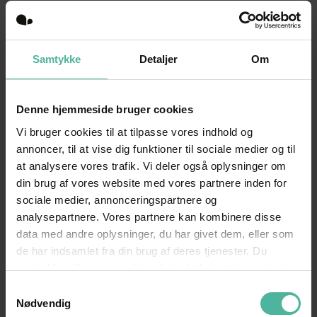
kunder. De er generelt 47 procent mere
profitable. Derfor bør du tænke Omnichannel
Marketing ind i din overordnede digitale strategi.
Samtykke
Detaljer
Om
Det tager tid at omdanne din nuværende
markedsføringsstrategi til en Omnichannel-
Denne hjemmeside bruger cookies
strategi. Her er nogle væsentlige ting, du bør
være opmærksom på:
Vi bruger cookies til at tilpasse vores indhold og
annoncer, til at vise dig funktioner til sociale medier og til
Vær tilgængelig på alle enheder. Dine kunder
at analysere vores trafik. Vi deler også oplysninger om
bruger både pc, mobil og tablet, når de
din brug af vores website med vores partnere inden for
shopper, og de forventer, at de kan tilgå din
sociale medier, annonceringspartnere og
hjemmeside på dem alle.
analysepartnere. Vores partnere kan kombinere disse
Se den digitale platform som butikkens
data med andre oplysninger, du har givet dem, eller som
de har indsamlet fra din brug af deres tjenester. Du
forlængede arm. E-butikken kan ikke længere
samtykker til vores cookies, hvis du fortsætter med at
ses som en selvstændig forretning.
anvende vores hjemmeside.
Hav det samme sortiment online som offline.
Samtykkevalg
Nødvendig
Gør brug af in-store eCommerce. Dine kunder