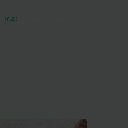
st
| FLEX
Ydelser
Om os