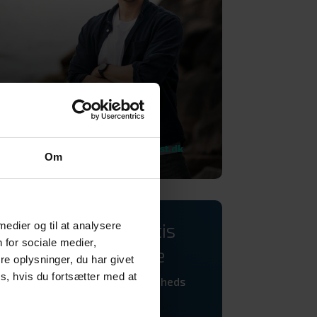
Nikolaj Klena
Direktør & Partner
+45 30 70 70 53
eller
nk@adhost.dk
Om
Start med et gratis
 medier og til at analysere
 for sociale medier,
inspirationsmøde
e oplysninger, du har givet
s, hvis du fortsætter med at
Lad os afdække din virksomheds
fulde potentiale.