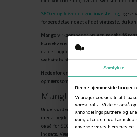
dine konkurrenter, hvis dit website befinde
SEO er og bliver en god investering
, og se
forberedelse noget af det vigtigste, du kan
Mange virksomheder bruger ganske få ressou
konsekvenser for deres websites placering 
da det højner Googles generelle indtryk af 
websitets placering på Google.
Samtykke
Nedenfor er nogle af de typiske SEO-fejl op
opmærksom på dem.
Denne hjemmeside bruger c
Manglende måling af 
Vi bruger cookies til at tilpas
vores trafik. Vi deler også o
Undervurder aldrig, hvor vigtigt det er at 
annonceringspartnere og anal
medarbejdere motiveres af gode resultater 
dem, eller som de har indsaml
også for SEO. Sæt ressourcer af til at måle
anvende vores hjemmeside.
indsats. Vær ikke bleg for at opstille konk