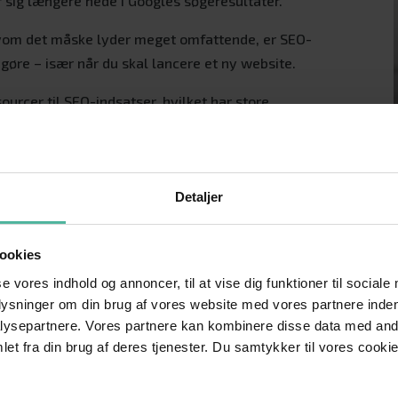
r sig længere nede i Googles søgeresultater.
lvom det måske lyder meget omfattende, er SEO-
 gøre – især når du skal lancere et ny website.
rcer til SEO-indsatser, hvilket har store
på Google. Et godt råd er at bruge mere tid på SEO,
dit website og i sidste ende har stor betydning for
Detaljer
stillet. SEO-fejl som du nemt kan undgå, hvis du er
ookies
SEO-effekten
se vores indhold og annoncer, til at vise dig funktioner til sociale
plysninger om din brug af vores website med vores partnere inden
måle effekten af dine SEO-indsatser. Alle
ysepartnere. Vores partnere kan kombinere disse data med andr
og af at se en udvikling i deres arbejde. Det gælder
et fra din brug af deres tjenester. Du samtykker til vores cookie
 effekten af SEO løbende – både før og efter en
rete mål, så dine medarbejdere ved, hvor de skal