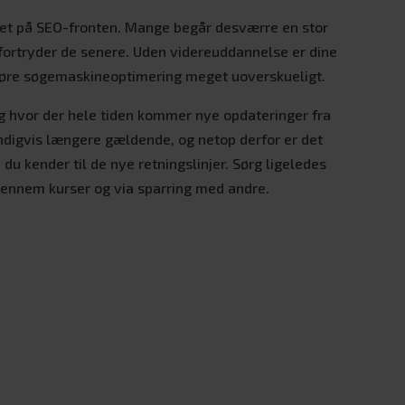
eret på SEO-fronten. Mange begår desværre en stor
t fortryder de senere. Uden videreuddannelse er dine
 gøre søgemaskineoptimering meget uoverskueligt.
, og hvor der hele tiden kommer nye opdateringer fra
ndigvis længere gældende, og netop derfor er det
 du kender til de nye retningslinjer. Sørg ligeledes
 gennem kurser og via sparring med andre.