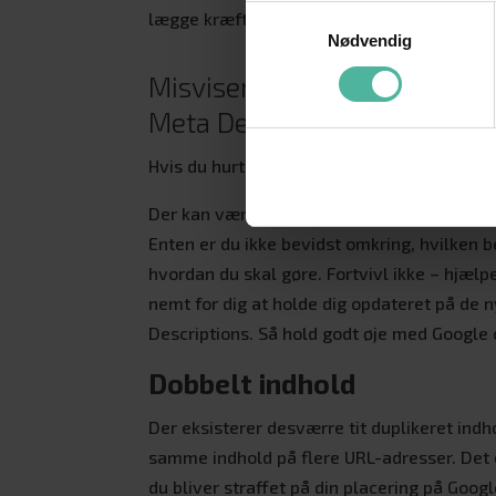
Samtykkevalg
lægge kræfterne. Du vil uden tvivl mærke e
Nødvendig
Misvisende Page Titles og
Meta Descriptions
Hvis du hurtigt vil se effekten af SEO så få
Der kan være mange grunde til, at Page Tit
Enten er du ikke bevidst omkring, hvilken b
hvordan du skal gøre. Fortvivl ikke – hjælp
nemt for dig at holde dig opdateret på de 
Descriptions. Så hold godt øje med Google 
Dobbelt indhold
Der eksisterer desværre tit duplikeret indh
samme indhold på flere URL-adresser. Det e
du bliver straffet på din placering på Googl