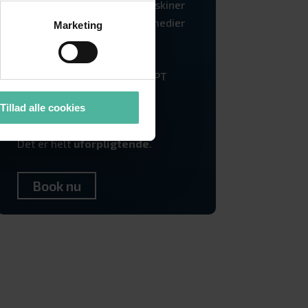
Bedre ranking på søgemaskiner
Best practice på sociale medier
Marketing
Konverteringsoptimering
Konkurrentanalyse
Inspiration til AI og ChatGPT
Budgetoptimering (ROAS)
Tillad alle cookies
Korrekt tracking og GDPR
Det er helt
uforpligtende
.
Book nu