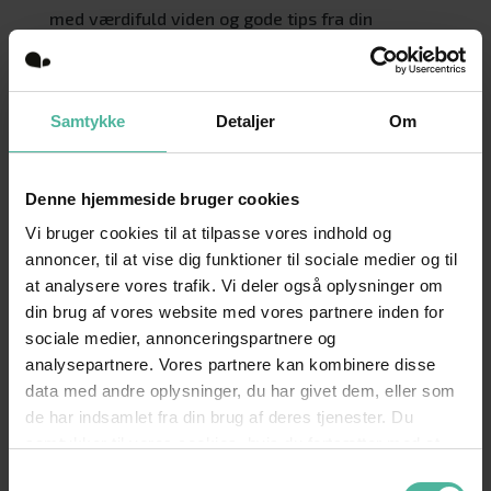
med værdifuld viden og gode tips fra din
virksomhed. Det eneste de besøgende skal gøre,
er at ”betale” med deres kontaktinformationer.
På den måde har du simpelt og hurtigt skabt en
Samtykke
Detaljer
Om
relation til den besøgende og gjort det muligt at
målrette din markedsføring til netop denne
kundes behov.
Denne hjemmeside bruger cookies
Vi bruger cookies til at tilpasse vores indhold og
Leads kan inddeles i forskellige niveauer, alt
annoncer, til at vise dig funktioner til sociale medier og til
efter hvor stor sandsynlighed der er, for at de vil
at analysere vores trafik. Vi deler også oplysninger om
købe en ydelse af dig. Men vigtigst af alt er, at
din brug af vores website med vores partnere inden for
du får skabt en liste med potentielle kunder, som
sociale medier, annonceringspartnere og
er interesseret i, at du kontakter dem.
analysepartnere. Vores partnere kan kombinere disse
data med andre oplysninger, du har givet dem, eller som
Følg din investering
de har indsamlet fra din brug af deres tjenester. Du
Den klare fordel ved online markedsføring og
samtykker til vores cookies, hvis du fortsætter med at
leadgenerering er, at du kan tracke hver enkel
anvende vores hjemmeside.
Samtykkevalg