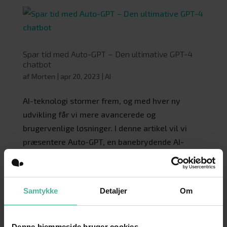
Spar tid med Auto-GPT – Den ultimative GPT-4
chatbot
af
Morten
|
apr 20, 2023
|
AI
AI-teknologi stormer frem, og med hver ny
udvikling får vi mere avancerede og
brugervenlige løsninger. I denne artikel vil vi
præsentere Auto-GPT, en banebrydende AI-
chatbot, der kan gøre livet lettere for dig der
arbejder med digital markedsføring. Auto-GPT er
et...
Samtykke
Detaljer
Om
Ny visning af videoresultater i Google: Hvad
Denne hjemmeside bruger cookies