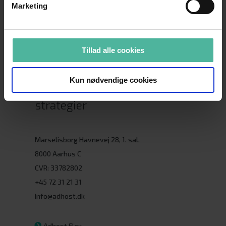
Marketing
Tillad alle cookies
Kun nødvendige cookies
Fremsynede digitale
strategier
Marselisborg Havnevej 28, 1. sal,
8000 Aarhus C
CVR: 33782802
+45 72 31 21 31
Info@adhost.dk
Adhost Flex