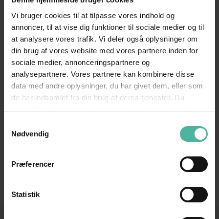
betyder det for dig?
Vi bruger cookies til at tilpasse vores indhold og
Spar tid med Auto-GPT – Den ultimative GPT-4
annoncer, til at vise dig funktioner til sociale medier og til
chatbot
at analysere vores trafik. Vi deler også oplysninger om
din brug af vores website med vores partnere inden for
Undgå de typiske SEO-fejl
sociale medier, annonceringspartnere og
Video-SEO øger din konverteringsrate
analysepartnere. Vores partnere kan kombinere disse
3 vigtige grunde til at skifte til HTTPS
data med andre oplysninger, du har givet dem, eller som
de har indsamlet fra din brug af deres tjenester. Du
Implementer GTIN på din webshop
samtykker til vores cookies, hvis du fortsætter med at
Sådan opsætter du mål for dit website
anvende vores hjemmeside.
Samtykkevalg
Nødvendig
Hvilke metrics har du for dine KPI’er?
Gør dit website mere sikkert med HTTPS
Præferencer
Få succes med E-mail Marketing
Statistik